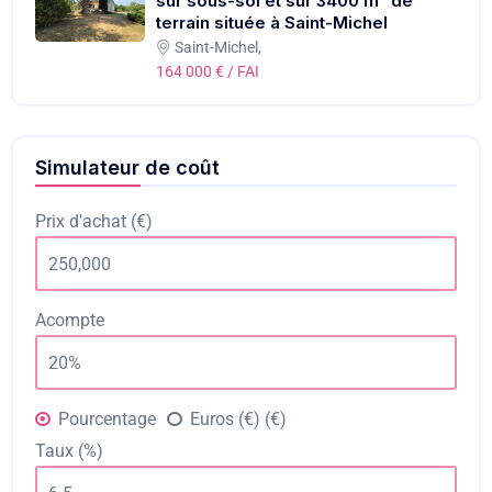
sur sous-sol et sur 3400 m² de
terrain située à Saint-Michel
Saint-Michel,
164 000 € / FAI
Simulateur de coût
Prix d'achat (€)
Acompte
Pourcentage
Euros (€) (€)
Taux (%)